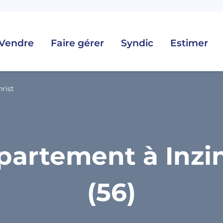
Vendre
Faire gérer
Syndic
Estimer
hrist
partement à Inzin
(56)