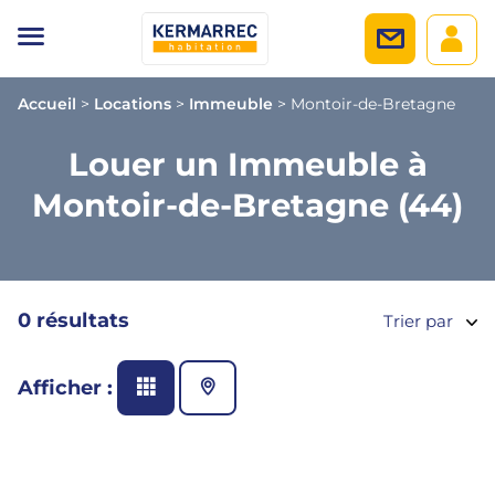
Accueil
>
Locations
>
Immeuble
>
Montoir-de-Bretagne
Louer un Immeuble à
Montoir-de-Bretagne (44)
0 résultats
Trier par
Afficher :