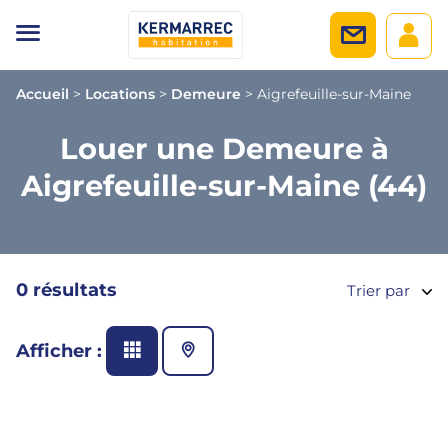
Accueil
>
Locations
>
Demeure
>
Aigrefeuille-sur-Maine
Louer une Demeure à
Aigrefeuille-sur-Maine (44)
0 résultats
Trier par
Afficher :