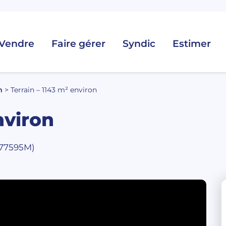
Vendre
Faire gérer
Syndic
Estimer
m
>
Terrain – 1143 m² environ
nviron
: 77595M)