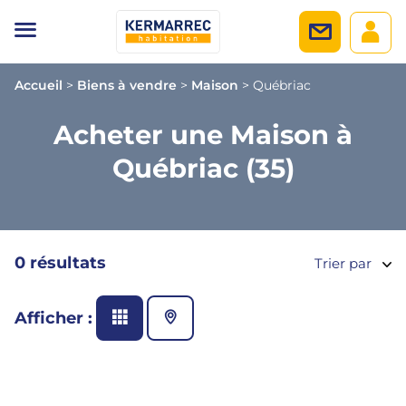
Accueil
>
Biens à vendre
>
Maison
>
Québriac
Acheter une Maison à
Québriac (35)
0 résultats
Trier par
Afficher :