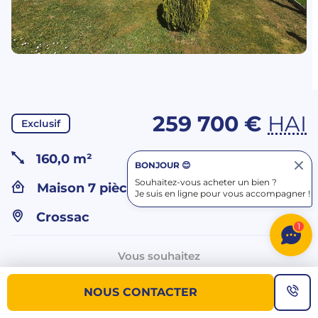
259 700 €
HAI
Exclusif
160,0 m²
BONJOUR 😊
Souhaitez-vous acheter un bien ?
Maison 7 pièces
Je suis en ligne pour vous accompagner !
Crossac
1
Vous souhaitez
plus d’informations sur ce bien ?
NOUS CONTACTER
NOUS CONTACTER