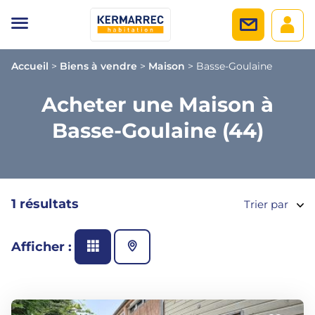
Accueil
>
Biens à vendre
>
Maison
>
Basse-Goulaine
Acheter une Maison à
Basse-Goulaine (44)
1 résultats
Trier par
Afficher :