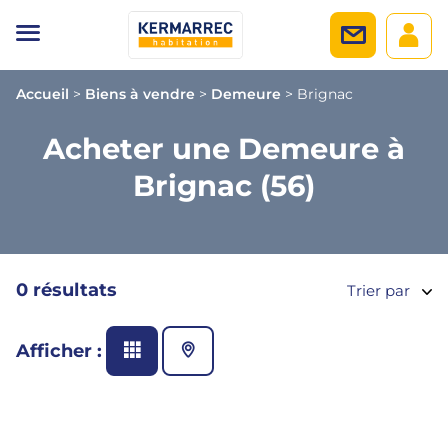
Accueil
>
Biens à vendre
>
Demeure
>
Brignac
Acheter une Demeure à
Brignac (56)
0 résultats
Trier par
Afficher :