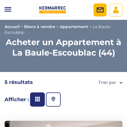
Accueil
>
Biens à vendre
>
Appartement
>
La Baule-
Escoublac
Acheter un Appartement à
La Baule-Escoublac (44)
5 résultats
Trier par
Afficher :