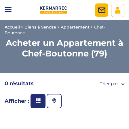
Accueil
>
Biens à vendre
>
Appartement
>
Chef-
Boutonne
Acheter un Appartement à
Chef-Boutonne (79)
0 résultats
Trier par
Afficher :