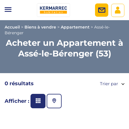
Accueil
>
Biens à vendre
>
Appartement
>
Assé-le-
Bérenger
Acheter un Appartement à
Assé-le-Bérenger (53)
0 résultats
Trier par
Afficher :